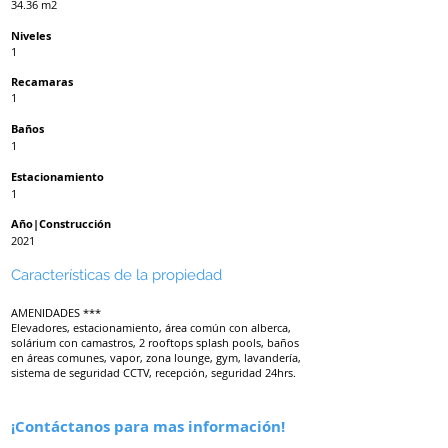
34.36 m2
Niveles
1
Recamaras
1
Baños
1
Estacionamiento
1
Año|Construcción
2021
Características de la propiedad
AMENIDADES ***
Elevadores, estacionamiento, área común con alberca,
solárium con camastros, 2 rooftops splash pools, baños
en áreas comunes, vapor, zona lounge, gym, lavandería,
sistema de seguridad CCTV, recepción, seguridad 24hrs.
¡Contáctanos para mas información!