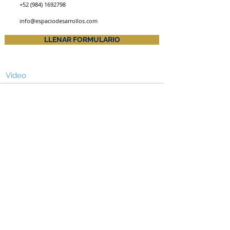
+52 (984) 1692798
info@espaciodesarrollos.com
LLENAR FORMULARIO
Video
Localización de la propiedad