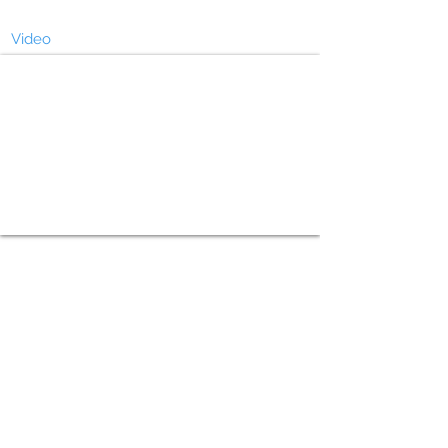
Video
Localización de la propiedad