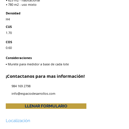
▪ 625 m2 - habitacional
▪ 780 m2 - uso mixto
Densidad
H4
CUS
1.70
COS
0.60
Consideraciones
▪ Murete para medidor a base de cada lote
¡Contactanos para mas información!
984 169 2798
info@espaciodesarrollos.com
LLENAR FORMULARIO
Localización