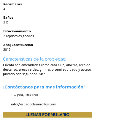
Recamaras
4
Baños
3 ½
Estacionamiento
2 cajones asignados
Año|Construcción
2019
Características de la propiedad
Cuenta con amenidades como casa club, alberca, área de
descanso, áreas verdes, gimnasio semi equipado y acceso
privado con seguridad 24/7.
¡Contáctanos para mas información!
+52 (984) 1886090
info@espaciodesarrollos.com
LLENAR FORMULARIO